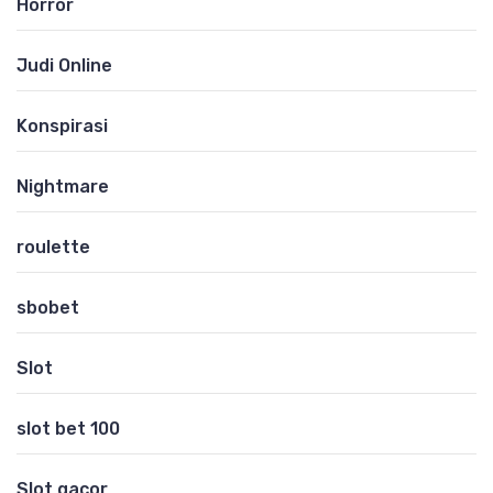
Horror
Judi Online
Konspirasi
Nightmare
roulette
sbobet
Slot
slot bet 100
Slot gacor