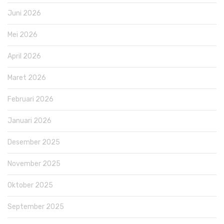
Juni 2026
Mei 2026
April 2026
Maret 2026
Februari 2026
Januari 2026
Desember 2025
November 2025
Oktober 2025
September 2025