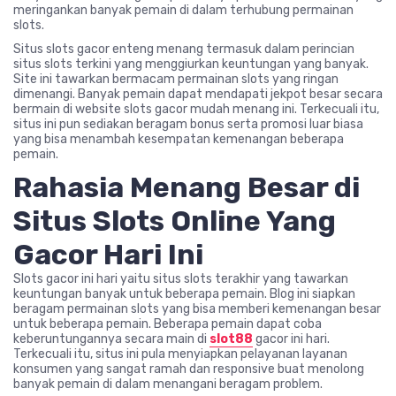
meringankan banyak pemain di dalam terhubung permainan
slots.
Situs slots gacor enteng menang termasuk dalam perincian
situs slots terkini yang menggiurkan keuntungan yang banyak.
Site ini tawarkan bermacam permainan slots yang ringan
dimenangi. Banyak pemain dapat mendapati jekpot besar secara
bermain di website slots gacor mudah menang ini. Terkecuali itu,
situs ini pun sediakan beragam bonus serta promosi luar biasa
yang bisa menambah kesempatan kemenangan beberapa
pemain.
Rahasia Menang Besar di
Situs Slots Online Yang
Gacor Hari Ini
Slots gacor ini hari yaitu situs slots terakhir yang tawarkan
keuntungan banyak untuk beberapa pemain. Blog ini siapkan
beragam permainan slots yang bisa memberi kemenangan besar
untuk beberapa pemain. Beberapa pemain dapat coba
keberuntungannya secara main di
slot88
gacor ini hari.
Terkecuali itu, situs ini pula menyiapkan pelayanan layanan
konsumen yang sangat ramah dan responsive buat menolong
banyak pemain di dalam menangani beragam problem.