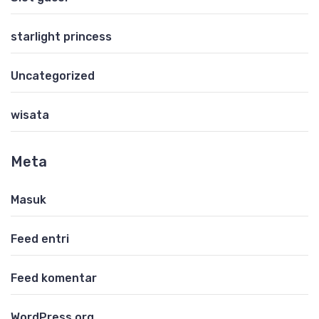
starlight princess
Uncategorized
wisata
Meta
Masuk
Feed entri
Feed komentar
WordPress.org