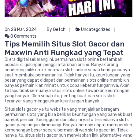
On 28 Mar, 2024
By Getch
Uncategorized
0 Comments
Tips Memilih Situs Slot Gacor dan
Maxwin Anti Rungkad yang Tepat
Di era digital sekarang ini, permainan slots online bertambah
popular di golongan penggila taruhan online. Banyak orang
cenderung pilih untuk bermain slots online sebab keringanannya
saat membuka permainan ini. Tidak hanya itu, keuntungan yang
besar yang dapat didapat dari permainan slots online membikin
banyak pemain kian minat untuk coba keberuntungannya. Akan
tetapi, tidak semuanya situs slots online tawarkan keuntungan
yang banyak. Oleh sebab itu, penting buat cari situs slots
teranyar yang menggiurkan keuntungan banyak.
Situs slots gacor yaitu website yang menjajakan beragam
permainan slots yang bisa berikan keuntungan yang banyak buat
banyak pemain. Keunggulan dari blog ini yaitu tersedianya slots
gacor yang ringan dimenangi. Banyak pemain dapat memperoleh
kemenangan besar secara bermain di web slots gacor ini. Tidak
hanya itu, situs slots gacor pun menyiapkan link alternative yang