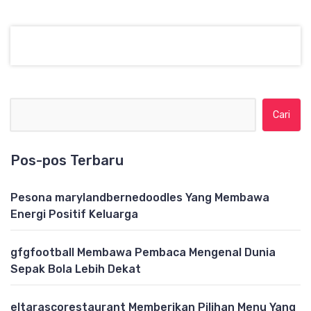
Cari untuk:
Pos-pos Terbaru
Pesona marylandbernedoodles Yang Membawa
Energi Positif Keluarga
gfgfootball Membawa Pembaca Mengenal Dunia
Sepak Bola Lebih Dekat
eltarascorestaurant Memberikan Pilihan Menu Yang