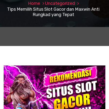
Home
Uncategorized
Tips Memilih Situs Slot Gacor dan Maxwin Anti
Rungkad yang Tepat