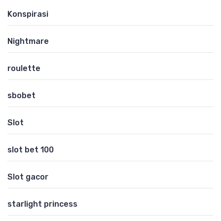
Konspirasi
Nightmare
roulette
sbobet
Slot
slot bet 100
Slot gacor
starlight princess