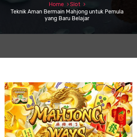
Home
Slot
Teknik Aman Bermain Mahjong untuk Pemula
yang Baru Belajar