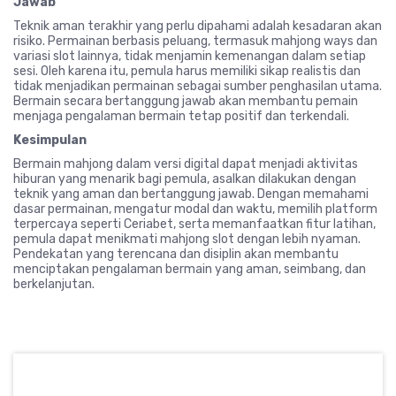
Jawab
Teknik aman terakhir yang perlu dipahami adalah kesadaran akan
risiko. Permainan berbasis peluang, termasuk mahjong ways dan
variasi slot lainnya, tidak menjamin kemenangan dalam setiap
sesi. Oleh karena itu, pemula harus memiliki sikap realistis dan
tidak menjadikan permainan sebagai sumber penghasilan utama.
Bermain secara bertanggung jawab akan membantu pemain
menjaga pengalaman bermain tetap positif dan terkendali.
Kesimpulan
Bermain mahjong dalam versi digital dapat menjadi aktivitas
hiburan yang menarik bagi pemula, asalkan dilakukan dengan
teknik yang aman dan bertanggung jawab. Dengan memahami
dasar permainan, mengatur modal dan waktu, memilih platform
terpercaya seperti Ceriabet, serta memanfaatkan fitur latihan,
pemula dapat menikmati mahjong slot dengan lebih nyaman.
Pendekatan yang terencana dan disiplin akan membantu
menciptakan pengalaman bermain yang aman, seimbang, dan
berkelanjutan.