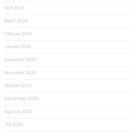
April 2026
Maret 2026
Februari 2026
Januari 2026
Desember 2025
November 2025
Oktober 2025
September 2025
Agustus 2025
Juli 2025