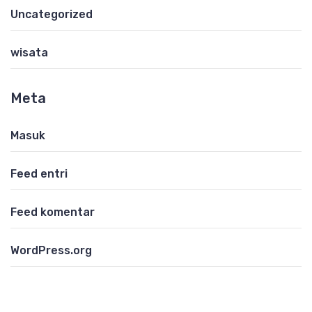
Uncategorized
wisata
Meta
Masuk
Feed entri
Feed komentar
WordPress.org