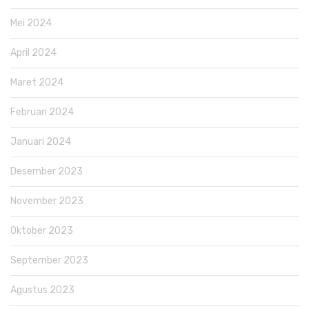
Mei 2024
April 2024
Maret 2024
Februari 2024
Januari 2024
Desember 2023
November 2023
Oktober 2023
September 2023
Agustus 2023