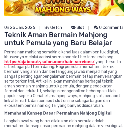
On 25 Jan, 2026
By Getch
Slot
0 Comments
Teknik Aman Bermain Mahjong
untuk Pemula yang Baru Belajar
Permainan mahjong semakin dikenal luas dalam bentuk digital,
khususnya melalui variasi permainan slot bertema mahjong
https://ajabeautysalon.com/hair-services/
yang tersedia
di berbagai platform daring. Bagi pemula, memahami teknik
bermain yang aman dan bertanggung jawab menjadi hal yang
sangat penting agar pengalaman bermain tetap menyenangkan
serta terkontrol. Artikel ini akan membahas berbagai teknik
aman bermain mahjong untuk pemula, dengan pendekatan
formal dan edukatif, sekaligus mengenalkan beberapa istilah
populer seperti Ceriabet, mahjong ways, mahjong slot, ceriabet
link alternatif, dan ceriabet slot online sebagai bagian dari
ekosistem permainan digital yang banyak dibicarakan.
Memahami Konsep Dasar Permainan Mahjong Digital
Langkah awal yang harus dilakukan oleh pemula adalah
memahami konsep dasar permainan mahjong dalam versi digital.