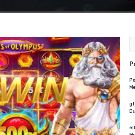
P
Pe
Me
gf
Du
el
M