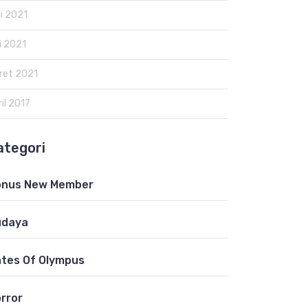
li 2021
i 2021
ret 2021
il 2017
ategori
onus New Member
udaya
tes Of Olympus
rror