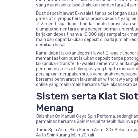
yang murah serta bisa dilakukan sementara 24 jam 
Buat deposit lewat E-waalet tanpa potongan dapat
gates of olympus bersama proses deposit yang beg
2-3 menit saja deposit anda sudah di proseskan ser
olumpus sementara anda pengen bermain, membua
kerjakan deposit hanya 10.000 saja sampai tak me
main dan dapat lakukan deposit di pada jumlah ke
demikian besar.
Kamu dapat lakukan deposit lewat E-waalet seperti
memanfaatkan buat lakukan deposit tanpa potong
laksanakan transfer E-waalet sementara anda ingin
permainan gates of olympus yang begitu menarik d
persiapkan merupakan situs yang udah mengsuppo
bersama persyaratan laksanakan withdraw yang le
online yang main-main bersama tipe laksanakan de
Sistem serta Kiat Slo
Menang
Jalankan 8x Manual Gaya Spin Pertama, sedangkan 
permainan bersama Spin Manual terlebih dulunya per
Turbo Spin Aktif, Skip Screen Aktif. 20x Selanjutny
Auto Spin kurang lebih 20 kali