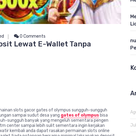
Me
Li
ed
0 Comments
nu
osit Lewat E-Wallet Tanpa
Pe
K
A
mainan slots gacor gates of olympus sungguh-sungguh
Ag
ungan sampai sudut desa yang
gates of olympus
bisa
ngguh-sungguh banyak yang mengeluh sementara pengen
Ju
atm center sampai lebih sulit sementara ingin kerjakan
awatir kembali anda dapat rasakan permainan slots online
aalet tiada potongan bersama minimal laksanakan deposit