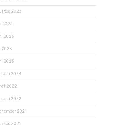
ustus 2023
li 2023
ni 2023
i 2023
ril 2023
bruari 2023
ret 2022
bruari 2022
ptember 2021
ustus 2021