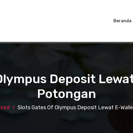
Beranda
 Olympus Deposit Lewat
Potongan
ized
Slots Gates Of Olympus Deposit Lewat E-Wall