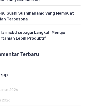
nu Sushi Sushihanamd yang Membuat
dah Terpesona
farmcbd sebagai Langkah Menuju
rtanian Lebih Produktif
omentar Terbaru
rsip
ustus 2026
li 2026