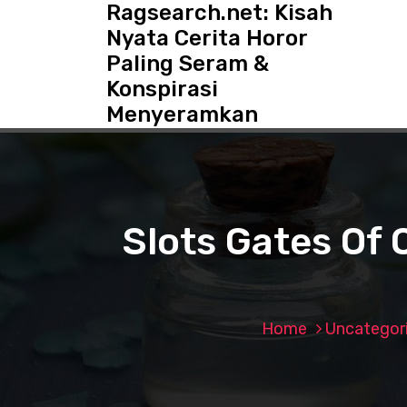
Ragsearch.net: Kisah
S
k
Nyata Cerita Horor
i
Paling Seram &
p
Konspirasi
t
o
Menyeramkan
c
o
n
t
e
Slots Gates Of
n
t
Home
Uncategor