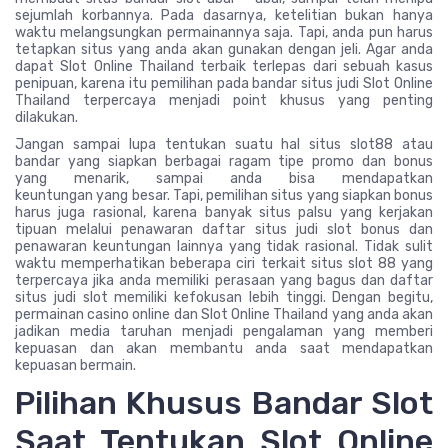
sejumlah korbannya. Pada dasarnya, ketelitian bukan hanya
waktu melangsungkan permainannya saja. Tapi, anda pun harus
tetapkan situs yang anda akan gunakan dengan jeli. Agar anda
dapat Slot Online Thailand terbaik terlepas dari sebuah kasus
penipuan, karena itu pemilihan pada bandar situs judi Slot Online
Thailand terpercaya menjadi point khusus yang penting
dilakukan.
Jangan sampai lupa tentukan suatu hal situs slot88 atau
bandar yang siapkan berbagai ragam tipe promo dan bonus
yang menarik, sampai anda bisa mendapatkan
keuntungan yang besar. Tapi, pemilihan situs yang siapkan bonus
harus juga rasional, karena banyak situs palsu yang kerjakan
tipuan melalui penawaran daftar situs judi slot bonus dan
penawaran keuntungan lainnya yang tidak rasional. Tidak sulit
waktu memperhatikan beberapa ciri terkait situs slot 88 yang
terpercaya jika anda memiliki perasaan yang bagus dan daftar
situs judi slot memiliki kefokusan lebih tinggi. Dengan begitu,
permainan casino online dan Slot Online Thailand yang anda akan
jadikan media taruhan menjadi pengalaman yang memberi
kepuasan dan akan membantu anda saat mendapatkan
kepuasan bermain.
Pilihan Khusus Bandar Slot
Saat Tentukan Slot Online