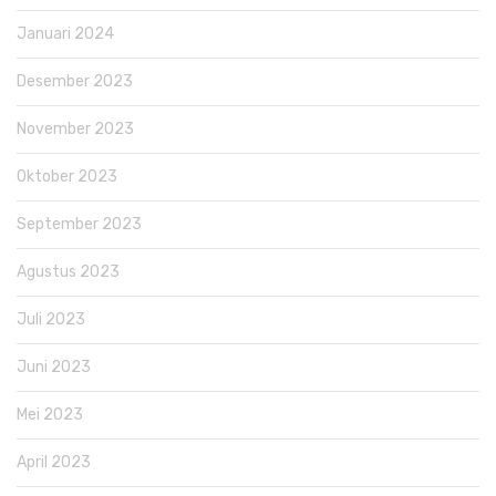
Januari 2024
Desember 2023
November 2023
Oktober 2023
September 2023
Agustus 2023
Juli 2023
Juni 2023
Mei 2023
April 2023