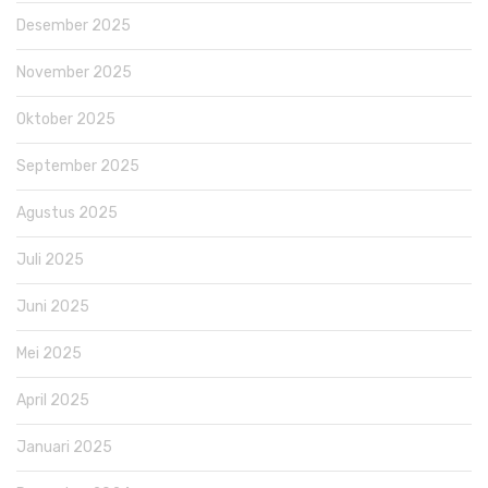
Desember 2025
November 2025
Oktober 2025
September 2025
Agustus 2025
Juli 2025
Juni 2025
Mei 2025
April 2025
Januari 2025