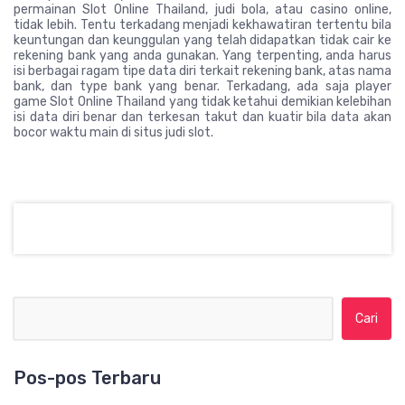
permainan Slot Online Thailand, judi bola, atau casino online,
tidak lebih. Tentu terkadang menjadi kekhawatiran tertentu bila
keuntungan dan keunggulan yang telah didapatkan tidak cair ke
rekening bank yang anda gunakan. Yang terpenting, anda harus
isi berbagai ragam tipe data diri terkait rekening bank, atas nama
bank, dan type bank yang benar. Terkadang, ada saja player
game Slot Online Thailand yang tidak ketahui demikian kelebihan
isi data diri benar dan terkesan takut dan kuatir bila data akan
bocor waktu main di situs judi slot.
Cari untuk:
Pos-pos Terbaru