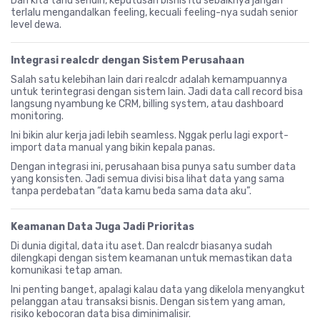
Dan kita tahu sendiri, keputusan bisnis itu sebaiknya jangan
terlalu mengandalkan feeling, kecuali feeling-nya sudah senior
level dewa.
Integrasi realcdr dengan Sistem Perusahaan
Salah satu kelebihan lain dari realcdr adalah kemampuannya
untuk terintegrasi dengan sistem lain. Jadi data call record bisa
langsung nyambung ke CRM, billing system, atau dashboard
monitoring.
Ini bikin alur kerja jadi lebih seamless. Nggak perlu lagi export-
import data manual yang bikin kepala panas.
Dengan integrasi ini, perusahaan bisa punya satu sumber data
yang konsisten. Jadi semua divisi bisa lihat data yang sama
tanpa perdebatan “data kamu beda sama data aku”.
Keamanan Data Juga Jadi Prioritas
Di dunia digital, data itu aset. Dan realcdr biasanya sudah
dilengkapi dengan sistem keamanan untuk memastikan data
komunikasi tetap aman.
Ini penting banget, apalagi kalau data yang dikelola menyangkut
pelanggan atau transaksi bisnis. Dengan sistem yang aman,
risiko kebocoran data bisa diminimalisir.