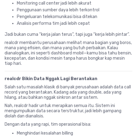
Monitoring call center jadi lebih akurat
Penggunaan sumber daya lebih terkontrol
Pengeluaran telekomunikasi bisa ditekan
Analisis performa tim jadi lebih cepat
Jadi bukan cuma “kerja jalan terus”, tapi juga “kerja lebih pintar”.
realcdr membantu perusahaan melihat mana bagian yang boros,
mana yang efisien, dan mana yang butuh perbaikan. Kalau
dianalogikan, ini seperti dashboard mobil—kamu bisa tahu bensin,
kecepatan, dan kondisi mesin tanpa harus bongkar kap mesin
tiap hari.
realcdr Bikin Data Nggak Lagi Berantakan
Salah satu masalah klasik di banyak perusahaan adalah data call
record yang berantakan. Kadang ada yang double, ada yang
hilang, atau bahkan nggak sinkron antar sistem.
Nah, realcdr hadir untuk merapikan semua itu. Sistem ini
mengumpulkan data secara terstruktur, jadi lebih gampang
diolah dan dianalisis.
Dengan data yang rapi, tim operasional bisa:
Menghindari kesalahan billing