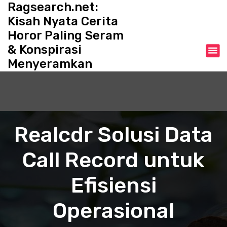
Ragsearch.net:
S
k
Kisah Nyata Cerita
i
Horor Paling Seram
p
& Konspirasi
t
o
Menyeramkan
c
o
n
t
e
Realcdr Solusi Data
n
t
Call Record untuk
Efisiensi
Operasional