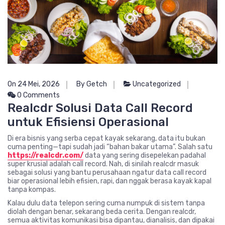
On 24 Mei, 2026
By Getch
Uncategorized
0 Comments
Realcdr Solusi Data Call Record
untuk Efisiensi Operasional
Di era bisnis yang serba cepat kayak sekarang, data itu bukan
cuma penting—tapi sudah jadi “bahan bakar utama”. Salah satu
https://realcdr.com/
data yang sering disepelekan padahal
super krusial adalah call record. Nah, di sinilah realcdr masuk
sebagai solusi yang bantu perusahaan ngatur data call record
biar operasional lebih efisien, rapi, dan nggak berasa kayak kapal
tanpa kompas.
Kalau dulu data telepon sering cuma numpuk di sistem tanpa
diolah dengan benar, sekarang beda cerita. Dengan realcdr,
semua aktivitas komunikasi bisa dipantau, dianalisis, dan dipakai