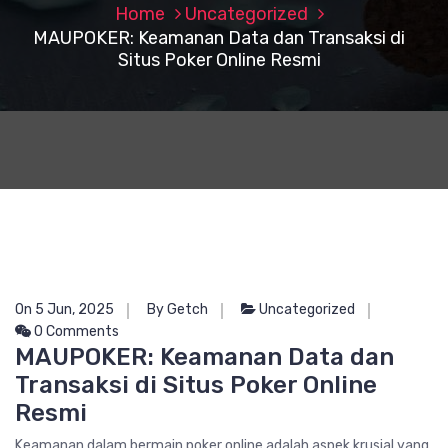
Home
Uncategorized
MAUPOKER: Keamanan Data dan Transaksi di
Situs Poker Online Resmi
On 5 Jun, 2025
By Getch
Uncategorized
0 Comments
MAUPOKER: Keamanan Data dan
Transaksi di Situs Poker Online
Resmi
Keamanan dalam bermain poker online adalah aspek krusial yang