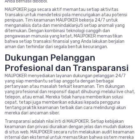
Anda berhasil dibobol.
MAUPOKER juga secara aktif memantau setiap aktivitas
transaksi untuk mendeteksi pola mencurigakan atau potensi
penipuan. Tim keamanan MAUPOKER bekerja 24/7 untuk
menganalisis data dan menindaklanjuti setiap anomali yang
ditemukan. Dengan kombinasi teknologi canggih dan
pengawasan manusia yang ketat, MAUPOKER memastikan
bahwa setiap transaksi finansial yang Anda lakukan berjalan
aman dan terhindar dari segala bentuk kecurangan.
Dukungan Pelanggan
Profesional dan Transparansi
MAUPOKER menyediakan layanan dukungan pelanggan 24/7
yang siap membantu setiap anggota dengan berbagai
pertanyaan atau masalah terkait keamanan. Tim dukungan
yang profesional dan responsif dapat dihubungi melalui live chat,
telepon, atau email. Mereka tidak hanya memberikan solusi
cepat, tetapi juga memberikan edukasi kepada pengguna
tentang praktik keamanan terbaik dan cara melindungi akun
mereka dari ancaman siber.
Transparansi adalah nilai inti di MAUPOKER. Setiap kebijakan
keamanan dan privasi diuraikan dengan jelas dan mudah diakses
di situs web. MAUPOKER secara rutin melakukan audit keamanan
internal dan eksternal untuk memastikan bahwa sistem mereka