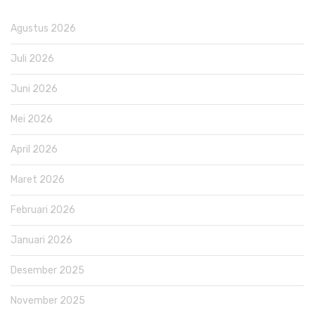
Agustus 2026
Juli 2026
Juni 2026
Mei 2026
April 2026
Maret 2026
Februari 2026
Januari 2026
Desember 2025
November 2025