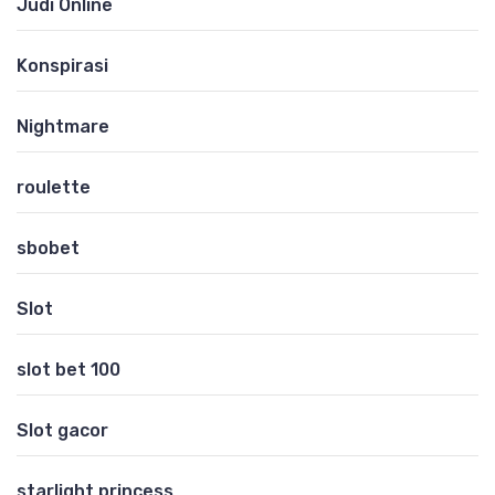
Judi Online
Konspirasi
Nightmare
roulette
sbobet
Slot
slot bet 100
Slot gacor
starlight princess