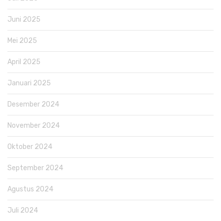
Juni 2025
Mei 2025
April 2025
Januari 2025
Desember 2024
November 2024
Oktober 2024
September 2024
Agustus 2024
Juli 2024