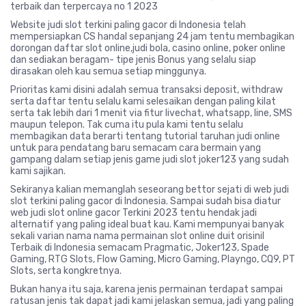
terbaik dan terpercaya no 1 2023
Website judi slot terkini paling gacor di Indonesia telah
mempersiapkan CS handal sepanjang 24 jam tentu membagikan
dorongan daftar slot online,judi bola, casino online, poker online
dan sediakan beragam- tipe jenis Bonus yang selalu siap
dirasakan oleh kau semua setiap minggunya.
Prioritas kami disini adalah semua transaksi deposit, withdraw
serta daftar tentu selalu kami selesaikan dengan paling kilat
serta tak lebih dari 1 menit via fitur livechat, whatsapp, line, SMS
maupun telepon. Tak cuma itu pula kami tentu selalu
membagikan data berarti tentang tutorial taruhan judi online
untuk para pendatang baru semacam cara bermain yang
gampang dalam setiap jenis game judi slot joker123 yang sudah
kami sajikan.
Sekiranya kalian memanglah seseorang bettor sejati di web judi
slot terkini paling gacor di Indonesia. Sampai sudah bisa diatur
web judi slot online gacor Terkini 2023 tentu hendak jadi
alternatif yang paling ideal buat kau. Kami mempunyai banyak
sekali varian nama nama permainan slot online duit orisinil
Terbaik di Indonesia semacam Pragmatic, Joker123, Spade
Gaming, RTG Slots, Flow Gaming, Micro Gaming, Playngo, CQ9, PT
Slots, serta kongkretnya.
Bukan hanya itu saja, karena jenis permainan terdapat sampai
ratusan jenis tak dapat jadi kami jelaskan semua, jadi yang paling