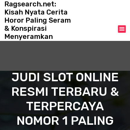
Ragsearch.net:
S
k
Kisah Nyata Cerita
i
Horor Paling Seram
p
& Konspirasi
t
o
Menyeramkan
c
o
n
t
e
JUDI SLOT ONLINE
n
t
RESMI TERBARU &
TERPERCAYA
NOMOR 1 PALING