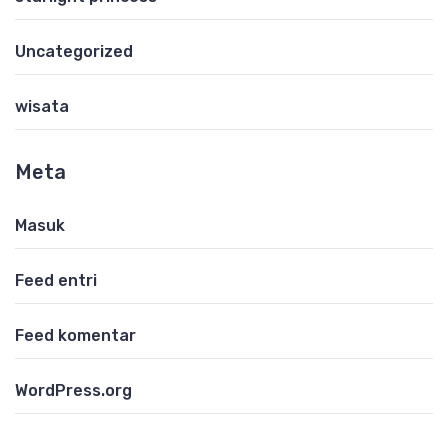
Uncategorized
wisata
Meta
Masuk
Feed entri
Feed komentar
WordPress.org