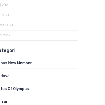
li 2021
i 2021
ret 2021
il 2017
ategori
onus New Member
udaya
tes Of Olympus
rror