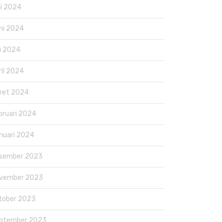
li 2024
ni 2024
i 2024
ril 2024
ret 2024
bruari 2024
nuari 2024
sember 2023
vember 2023
tober 2023
ptember 2023