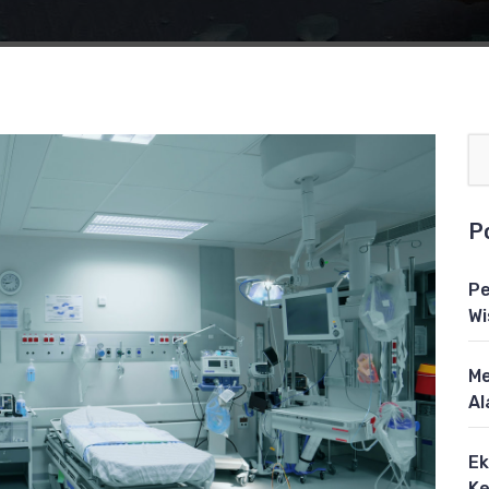
P
Pe
Wi
Me
Al
Ek
Ke