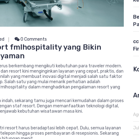
Be
Pa
ed
0 Comments
cc
rt fmlhospitality yang Bikin
Fi
 Nyaman
ty terus berkembang mengikuti kebutuhan para traveler modern.
K
dan resort kini menginginkan layanan yang cepat, praktis, dan
inilah yang membuat inovasi digital menjadi salah satu faktor
 Salah satu yang mulai menarik perhatian adalah
fmlhospitality
dalam menghadirkan pengalaman resort yang
A
indah, sekarang tamu juga mencari kemudahan dalam proses
dengan staf resort. Dengan memanfaatkan teknologi digital,
enjawab kebutuhan wisatawan masa kini.
Ag
 resort harus beradaptasi lebih cepat. Dulu, semua layanan
Ju
t telepon hingga proses pembayaran di resepsionis. Sekarang
m hitungan menit.