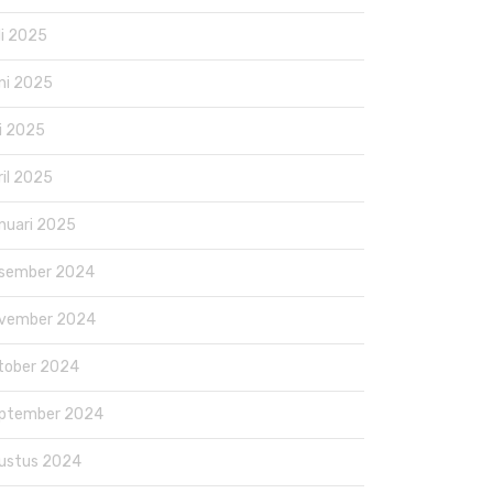
li 2025
ni 2025
i 2025
ril 2025
nuari 2025
sember 2024
vember 2024
tober 2024
ptember 2024
ustus 2024