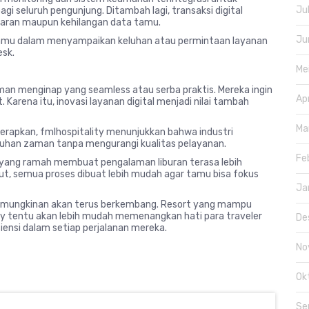
Ju
 seluruh pengunjung. Ditambah lagi, transaksi digital
aran maupun kehilangan data tamu.
Ju
h tamu dalam menyampaikan keluhan atau permintaan layanan
esk.
Me
man menginap yang seamless atau serba praktis. Mereka ingin
Ap
Karena itu, inovasi layanan digital menjadi nilai tambah
Ma
erapkan, fmlhospitality menunjukkan bahwa industri
tuhan zaman tanpa mengurangi kualitas pelayanan.
Fe
 yang ramah membuat pengalaman liburan terasa lebih
ut, semua proses dibuat lebih mudah agar tamu bisa fokus
Ja
t kemungkinan akan terus berkembang. Resort yang mampu
ity tentu akan lebih mudah memenangkan hati para traveler
De
nsi dalam setiap perjalanan mereka.
No
Ok
Se