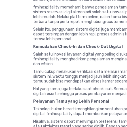
fmlhospitality memahami bahwa pengalaman tamu di
sistem reservasi digital menjadi salah satu inov
lebih mudah. Melalui platform online, calon tamu bi
terbaru tanpa perlu repot menghubungi customer s
Selain itu, penggunaan sistem digital juga membant
dapat tersimpan dengan lebih rapi, proses adminis
terasa lebih personal.
Kemudahan Check-In dan Check-Out Digital
Salah satu inovasi layanan digital yang paling disu
fmlhospitality menghadirkan pengalaman menginap y
dan efisien.
Tamu cukup melakukan verifikasi data melalui smar
sistem ini, waktu tunggu menjadi jauh lebih singka
tamu sudah bisa mendapatkan akses kamar secara d
Hal yang sama juga berlaku saat check-out. Semua t
digital resort sehingga proses pembayaran menjadi 
Pelayanan Tamu yang Lebih Personal
Teknologi bukan berarti menghilangkan sentuhan p
digital, fmlhospitality dapat memberikan pelayana
Misalnya, sistem dapat menyimpan preferensi tamu 
atau aktivitas resort yang sering dipilih. Dengan 