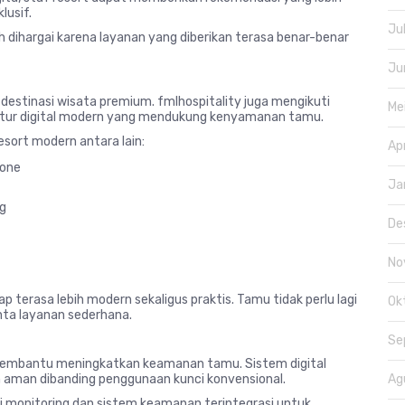
lusif.
Ju
 dihargai karena layanan yang diberikan terasa benar-benar
Ju
 destinasi wisata premium. fmlhospitality juga mengikuti
Me
itur digital modern yang mendukung kenyamanan tamu.
esort modern antara lain:
Ap
hone
Ja
ng
De
No
terasa lebih modern sekaligus praktis. Tamu tidak perlu lagi
Ok
ta layanan sederhana.
Se
ga membantu meningkatkan keamanan tamu. Sistem digital
 aman dibanding penggunaan kunci konvensional.
Ag
 monitoring dan sistem keamanan terintegrasi untuk