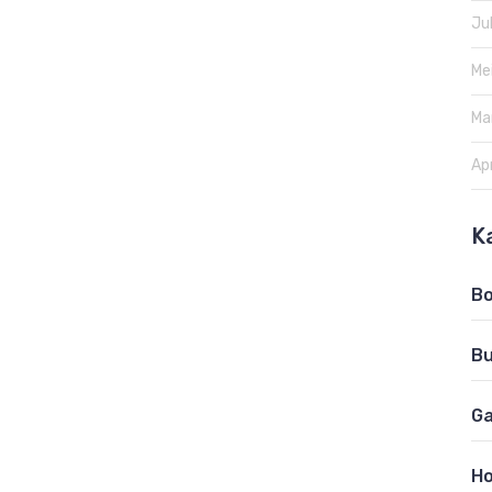
Ju
Me
Ma
Apr
K
B
B
Ga
Ho