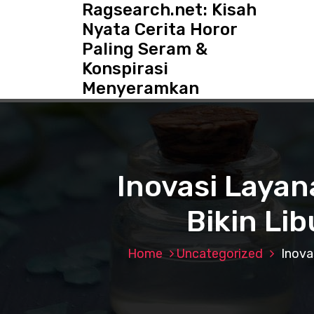
Ragsearch.net: Kisah
S
k
Nyata Cerita Horor
i
Paling Seram &
p
Konspirasi
t
o
Menyeramkan
c
o
n
t
e
Inovasi Layan
n
t
Bikin Li
Home
Uncategorized
Inova