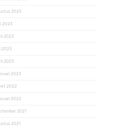
ustus 2023
li 2023
ni 2023
i 2023
ril 2023
bruari 2023
ret 2022
bruari 2022
ptember 2021
ustus 2021