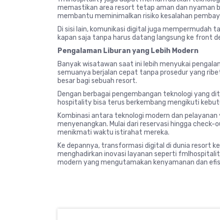
memastikan area resort tetap aman dan nyaman bagi
membantu meminimalkan risiko kesalahan pembay
Di sisi lain, komunikasi digital juga mempermuda
kapan saja tanpa harus datang langsung ke front d
Pengalaman Liburan yang Lebih Modern
Banyak wisatawan saat ini lebih menyukai pengala
semuanya berjalan cepat tanpa prosedur yang ribet. 
besar bagi sebuah resort.
Dengan berbagai pengembangan teknologi yang dit
hospitality bisa terus berkembang mengikuti kebu
Kombinasi antara teknologi modern dan pelayanan
menyenangkan. Mulai dari reservasi hingga check-o
menikmati waktu istirahat mereka.
Ke depannya, transformasi digital di dunia resor
menghadirkan inovasi layanan seperti fmlhospital
modern yang mengutamakan kenyamanan dan efisie