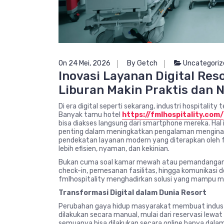
On 24 Mei, 2026
By Getch
Uncategoriz
Inovasi Layanan Digital Reso
Liburan Makin Praktis dan
Di era digital seperti sekarang, industri hospitali
Banyak tamu hotel
https://fmlhospitality.com/
bisa diakses langsung dari smartphone mereka. Hal 
penting dalam meningkatkan pengalaman menginap.
pendekatan layanan modern yang diterapkan oleh
lebih efisien, nyaman, dan kekinian.
Bukan cuma soal kamar mewah atau pemandangan 
check-in, pemesanan fasilitas, hingga komunikasi 
fmlhospitality menghadirkan solusi yang mampu m
Transformasi Digital dalam Dunia Resort
Perubahan gaya hidup masyarakat membuat industri
dilakukan secara manual, mulai dari reservasi lewa
semuanya bisa dilakukan secara online hanya dala