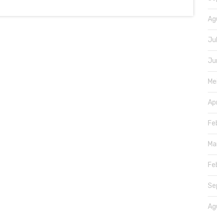
Ag
Ju
Ju
Me
Ap
Fe
Ma
Fe
Se
Ag