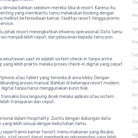
Ju
mulai bahkan sebelum mereka tiba di resort. Karena itu,
asi penting yang membantu tamu melakukan booking dengan
Me
sa melihat ketersediaan kamar, fasilitas resort, hingga promo
ervice.
Ap
u pihak resort meningkatkan efisiensi operasional. Data tamu
trasi menjadi lebih cepat, dan pelayanan kepada tamu pun
Ma
Fe
kai wisatawan saat ini adalah sistem check-in tanpa antre.
ang lebih praktis melalui proses check-in digital yang cepat
Ja
tphone atau tablet yang tersedia di area lobby. Dengan
De
t dibanding proses manual. Bahkan di beberapa resort modern,
igital tanpa harus menggunakan kunci fisik.
No
ransaksi bisa langsung dicek melalui aplikasi atau sistem
lebih transparan dan cepat.
Ok
ersonal dalam hospitality. Justru dengan dukungan data
Se
n yang lebih sesuai dengan kebutuhan tamu.
seperti jenis kamar favorit, menu makanan yang disukai,
Ag
begitu, staf resort dapat memberikan rekomendasi yang lebih