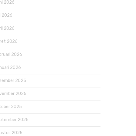
ni 2026
i 2026
ril 2026
ret 2026
bruari 2026
nuari 2026
sember 2025
vember 2025
tober 2025
ptember 2025
ustus 2025