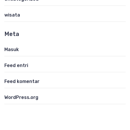
wisata
Meta
Masuk
Feed entri
Feed komentar
WordPress.org