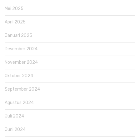
Mei 2025
April 2025
Januari 2025
Desember 2024
November 2024
Oktober 2024
September 2024
Agustus 2024
Juli 2024
Juni 2024