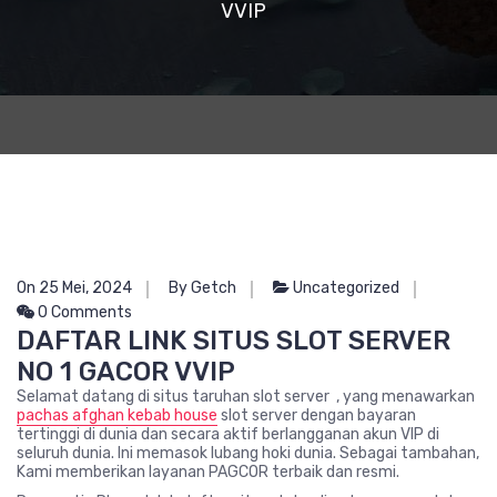
VVIP
On 25 Mei, 2024
By Getch
Uncategorized
0 Comments
DAFTAR LINK SITUS SLOT SERVER
NO 1 GACOR VVIP
Selamat datang di situs taruhan slot server , yang menawarkan
pachas afghan kebab house
slot server dengan bayaran
tertinggi di dunia dan secara aktif berlangganan akun VIP di
seluruh dunia. Ini memasok lubang hoki dunia. Sebagai tambahan,
Kami memberikan layanan PAGCOR terbaik dan resmi.