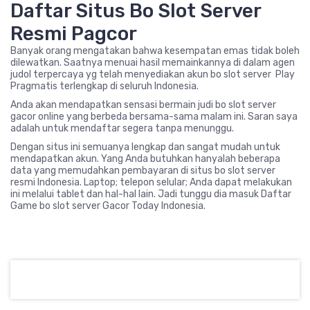
Daftar Situs Bo Slot Server
Resmi Pagcor
Banyak orang mengatakan bahwa kesempatan emas tidak boleh
dilewatkan. Saatnya menuai hasil memainkannya di dalam agen
judol terpercaya yg telah menyediakan akun bo slot server Play
Pragmatis terlengkap di seluruh Indonesia.
Anda akan mendapatkan sensasi bermain judi bo slot server
gacor online yang berbeda bersama-sama malam ini. Saran saya
adalah untuk mendaftar segera tanpa menunggu.
Dengan situs ini semuanya lengkap dan sangat mudah untuk
mendapatkan akun. Yang Anda butuhkan hanyalah beberapa
data yang memudahkan pembayaran di situs bo slot server
resmi Indonesia. Laptop; telepon selular; Anda dapat melakukan
ini melalui tablet dan hal-hal lain. Jadi tunggu dia masuk Daftar
Game bo slot server Gacor Today Indonesia.