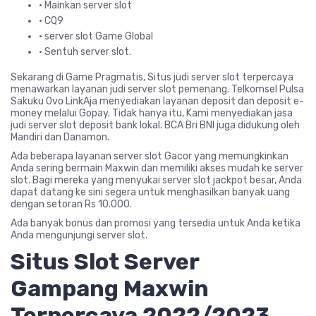
• Mainkan server slot
• CQ9
• server slot Game Global
• Sentuh server slot.
Sekarang di Game Pragmatis, Situs judi server slot terpercaya
menawarkan layanan judi server slot pemenang. Telkomsel Pulsa
Sakuku Ovo LinkAja menyediakan layanan deposit dan deposit e-
money melalui Gopay. Tidak hanya itu, Kami menyediakan jasa
judi server slot deposit bank lokal. BCA Bri BNI juga didukung oleh
Mandiri dan Danamon.
Ada beberapa layanan server slot Gacor yang memungkinkan
Anda sering bermain Maxwin dan memiliki akses mudah ke server
slot. Bagi mereka yang menyukai server slot jackpot besar, Anda
dapat datang ke sini segera untuk menghasilkan banyak uang
dengan setoran Rs 10.000.
Ada banyak bonus dan promosi yang tersedia untuk Anda ketika
Anda mengunjungi server slot.
Situs Slot Server
Gampang Maxwin
Terpercaya 2022/2023