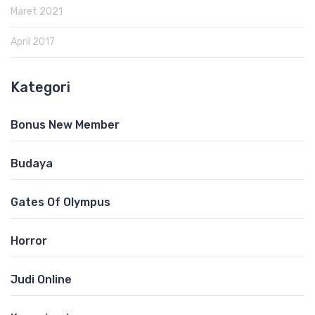
Maret 2021
April 2017
Kategori
Bonus New Member
Budaya
Gates Of Olympus
Horror
Judi Online