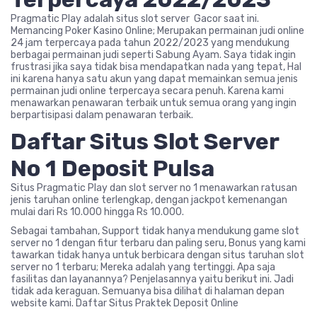
Pragmatic Play adalah situs slot server Gacor saat ini.
Memancing Poker Kasino Online; Merupakan permainan judi online
24 jam terpercaya pada tahun 2022/2023 yang mendukung
berbagai permainan judi seperti Sabung Ayam. Saya tidak ingin
frustrasi jika saya tidak bisa mendapatkan nada yang tepat, Hal
ini karena hanya satu akun yang dapat memainkan semua jenis
permainan judi online terpercaya secara penuh. Karena kami
menawarkan penawaran terbaik untuk semua orang yang ingin
berpartisipasi dalam penawaran terbaik.
Daftar Situs Slot Server
No 1 Deposit Pulsa
Situs Pragmatic Play dan slot server no 1 menawarkan ratusan
jenis taruhan online terlengkap, dengan jackpot kemenangan
mulai dari Rs 10.000 hingga Rs 10.000.
Sebagai tambahan, Support tidak hanya mendukung game slot
server no 1 dengan fitur terbaru dan paling seru, Bonus yang kami
tawarkan tidak hanya untuk berbicara dengan situs taruhan slot
server no 1 terbaru; Mereka adalah yang tertinggi. Apa saja
fasilitas dan layanannya? Penjelasannya yaitu berikut ini. Jadi
tidak ada keraguan. Semuanya bisa dilihat di halaman depan
website kami. Daftar Situs Praktek Deposit Online