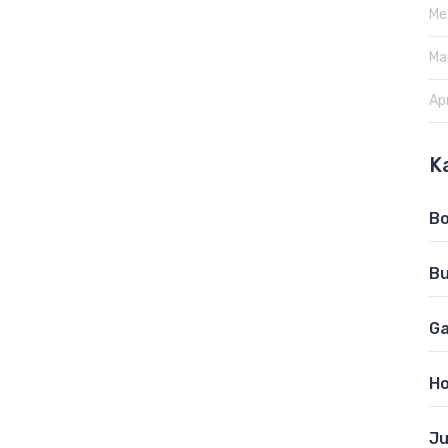
Me
Ma
Apr
K
B
B
Ga
Ho
Ju