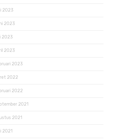
li 2023
ni 2023
i 2023
ril 2023
bruari 2023
ret 2022
bruari 2022
ptember 2021
ustus 2021
li 2021