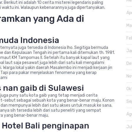
Me
r. Berikut ini adalah 10 cerita misterei legendaris paling
 waktu ini. Walaupun kebenarannya juga dipertanyakan.
Ap
ramkan yang Ada di
Ma
muda Indonesia
Fe
ernyata juga tersedia di Indonesia lho. Segitiga bermuda
Ja
e dan Kepulauan Tengah ini pertama kali ditemukan th. 1981.
 maut KM Tampomas II. Setelah itu banyak kapal laut yang
al laut saja pesawat juga lebih dari satu kali mengalami
De
. Warga lokal yakin daerah Masalembo ini menjadi kerjaan jin
 Tapi para pakar menjelaskan fenomena yang kerap
No
lami
s nan gaib di Sulawesi
Ok
 juga puny satu kota gaib yang tetap menjadi cerita
but-sebut sebagai sebuah kota yang benar-benar maju. Konon
Se
 dan mempunyai lebih dari satu akses untuk masuk ke sana.
anya sih tersedia lebih dari satu peneliti yang sempat
Ag
a yang benar-benar maju.
 Hotel Bali penginapan
Ju