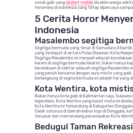
sosok gaib yang
sbobet mobile
diyakini warga sekita
fenomela di Indonesia yang tetap dipercaya sampai
5 Cerita Horor Menye
Indonesia
Masalembo segitiga ber
Segitiga bermuda yang tenar di Samudara Atlantik t
yang terdapat di antara Pulau Bawean, Kota Maejen
Segitiga Masalembo ini menjadi wilayah kecelakaan
karam di segitiga bermuda lokal ini, bukan hanya kap
kecelakaan di sekitar wilayah segitiga Masalembo ini
yang penuh bersama dengan aura mistis yang gaib.
berlangsung di segita bermuda ini adalah hal yang a
Kota Wentira, kota misti
Bukan hanya kota gaib di Kalimantan saja, Sulawesi
legendaris. Kota Wentira yang kasat mata ini dise
Kota Wentira ini terkandung di Kabupaten Donggala
Salah satunya di daerah kebun kopi di Donggala, kat
tersasar dan memandang penampakan Kota Wentir
Bedugul Taman Rekreasi