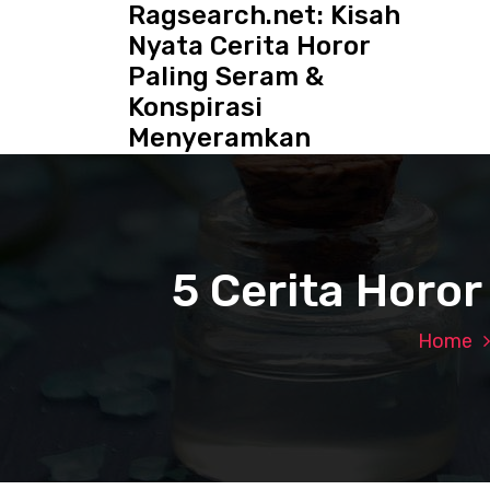
Ragsearch.net: Kisah
S
k
Nyata Cerita Horor
i
Paling Seram &
p
Konspirasi
t
o
Menyeramkan
c
o
n
t
e
5 Cerita Horo
n
t
Home