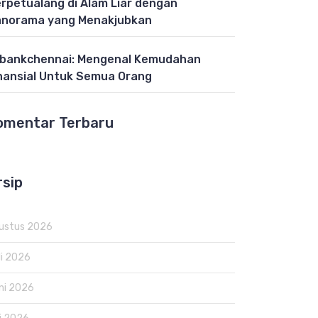
rpetualang di Alam Liar dengan
norama yang Menakjubkan
bankchennai: Mengenal Kemudahan
nansial Untuk Semua Orang
omentar Terbaru
rsip
ustus 2026
li 2026
ni 2026