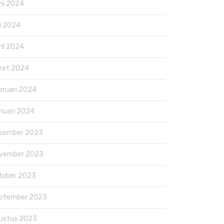
ni 2024
i 2024
ril 2024
ret 2024
bruari 2024
nuari 2024
sember 2023
vember 2023
tober 2023
ptember 2023
ustus 2023