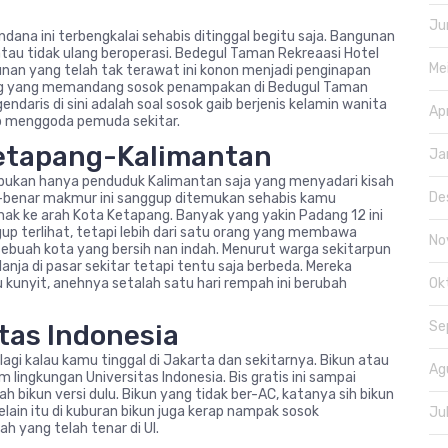
Ju
dana ini terbengkalai sehabis ditinggal begitu saja. Bangunan
u tidak ulang beroperasi. Bedegul Taman Rekreaasi Hotel
Me
gunan yang telah tak terawat ini konon menjadi penginapan
ng yang memandang sosok penampakan di Bedugul Taman
egendaris di sini adalah soal sosok gaib berjenis kelamin wanita
Ap
p menggoda pemuda sekitar.
Ketapang-Kalimantan
Ja
s, bukan hanya penduduk Kalimantan saja yang menyadari kisah
De
ar-benar makmur ini sanggup ditemukan sehabis kamu
ak ke arah Kota Ketapang. Banyak yang yakin Padang 12 ini
up terlihat, tetapi lebih dari satu orang yang membawa
No
ebuah kota yang bersih nan indah. Menurut warga sekitarpun
anja di pasar sekitar tetapi tentu saja berbeda. Mereka
unyit, anehnya setalah satu hari rempah ini berubah
Ok
Se
itas Indonesia
agi kalau kamu tinggal di Jakarta dan sekitarnya. Bikun atau
Ag
m lingkungan Universitas Indonesia. Bis gratis ini sampai
h bikun versi dulu. Bikun yang tidak ber-AC, katanya sih bikun
Selain itu di kuburan bikun juga kerap nampak sosok
Ju
h yang telah tenar di UI.