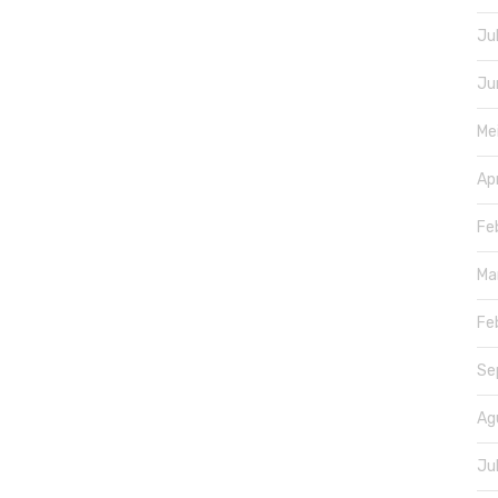
Ju
Ju
Me
Ap
Fe
Ma
Fe
Se
Ag
Ju