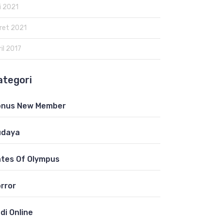
i 2021
ret 2021
il 2017
ategori
onus New Member
udaya
tes Of Olympus
rror
di Online