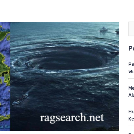
P
Pe
Wi
Me
Al
Ek
Ke