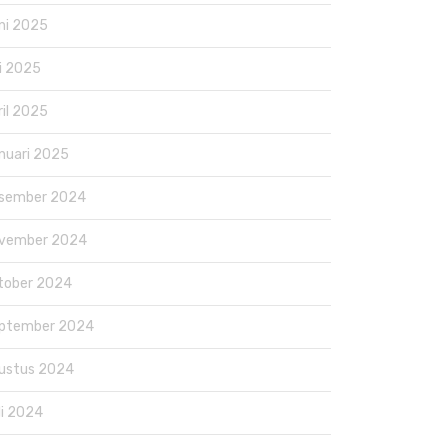
ni 2025
i 2025
ril 2025
nuari 2025
sember 2024
vember 2024
tober 2024
ptember 2024
ustus 2024
li 2024