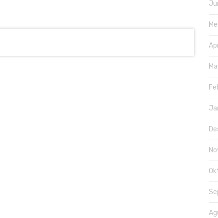
Ju
Me
Ap
Ma
Fe
Ja
De
No
Ok
Se
Ag