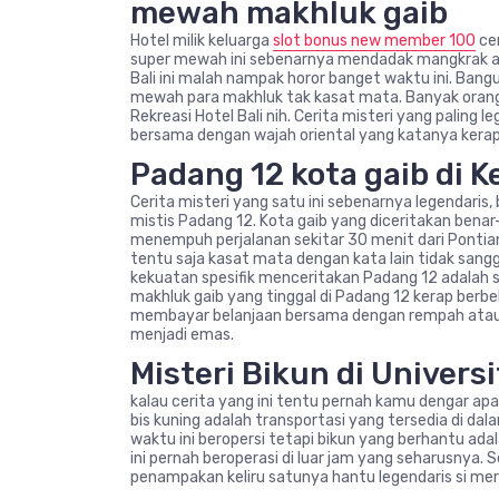
mewah makhluk gaib
Hotel milik keluarga
slot bonus new member 100
cen
super mewah ini sebenarnya mendadak mangkrak ata
Bali ini malah nampak horor banget waktu ini. Ban
mewah para makhluk tak kasat mata. Banyak ora
Rekreasi Hotel Bali nih. Cerita misteri yang paling l
bersama dengan wajah oriental yang katanya kera
Padang 12 kota gaib di 
Cerita misteri yang satu ini sebenarnya legendari
mistis Padang 12. Kota gaib yang diceritakan ben
menempuh perjalanan sekitar 30 menit dari Pontian
tentu saja kasat mata dengan kata lain tidak sangg
kekuatan spesifik menceritakan Padang 12 adalah s
makhluk gaib yang tinggal di Padang 12 kerap berbel
membayar belanjaan bersama dengan rempah atau k
menjadi emas.
Misteri Bikun di Univers
kalau cerita yang ini tentu pernah kamu dengar apal
bis kuning adalah transportasi yang tersedia di dala
waktu ini beropersi tetapi bikun yang berhantu adala
ini pernah beroperasi di luar jam yang seharusnya. 
penampakan keliru satunya hantu legendaris si mera