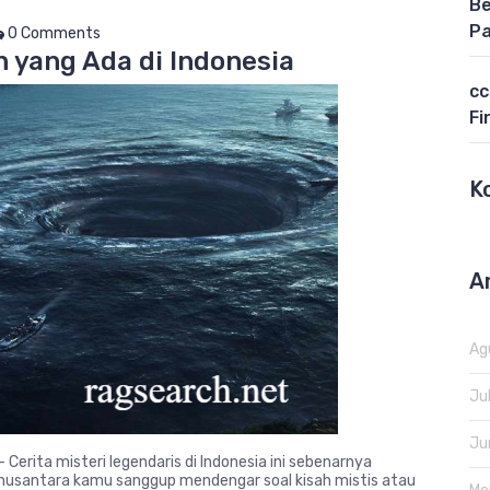
Be
Pa
0 Comments
 yang Ada di Indonesia
cc
Fi
K
A
Ag
Ju
Ju
Cerita misteri legendaris di Indonesia ini sebenarnya
k nusantara kamu sanggup mendengar soal kisah mistis atau